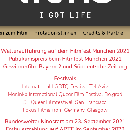
n zum Film
Protagonist:innen
Credits & Partner
Welturaufführung auf dem
Filmfest München 2021
Publikumspreis beim Filmfest München 2021
Gewinnerfilm Bayern 2 und Süddeutsche Zeitung
Festivals
International LGBTQ Festival Tel Aviv
Merlinka International Queer Film Festival Belgrad
SF Queer Filmfestival, San Francisco
Fokus Films from Germany, Glasgow
Bundesweiter Kinostart am 23. September 2021
Erstausstrahlung auf ARTE im September 2023