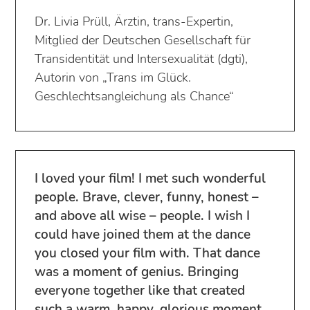
Dr. Livia Prüll, Ärztin, trans
-Expertin,
Mitglied der Deutschen Gesellschaft für
Transidentität und Intersexualität (dgti),
Autorin von „Trans
im Glück.
Geschlechtsangleichung als Chance“
I loved your film! I met such wonderful
people. Brave, clever, funny, honest –
and above all wise – people. I wish I
could have joined them at the dance
you closed your film with. That dance
was a moment of genius. Bringing
everyone together like that created
such a warm, happy, glorious moment.