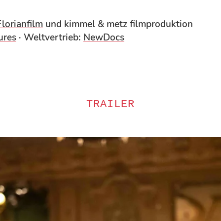
Florianfilm
und kimmel & metz filmproduktion
ures
· Weltvertrieb:
NewDocs
TRAILER