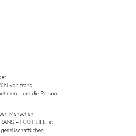
der
fühl von trans
 nehmen – um die Person
eben Menschen
TRANS – I GOT LIFE ist
gesellschaftlichen